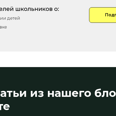
елей школьников о:
Подп
ии детей
вке
атьи из нашего бло
те