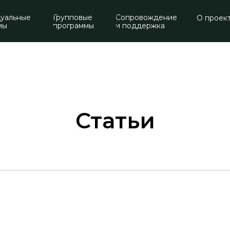
уальные
Групповые
Сопровождение
О проек
мы
программы
и поддержка
Статьи