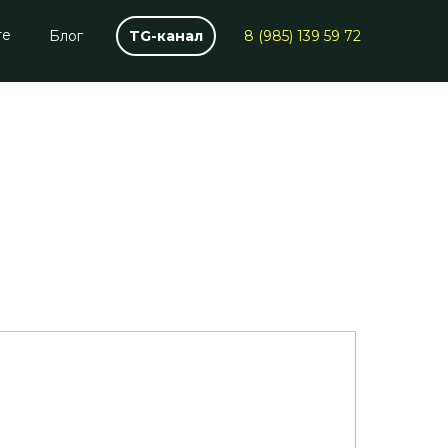
те
Блог
TG-канал
8 (985) 139 59 72