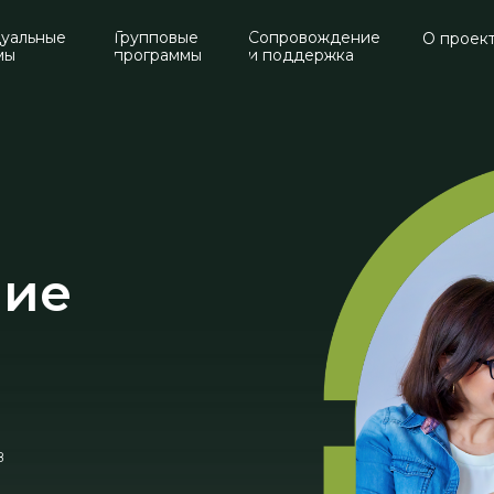
уальные
Групповые
Сопровождение
О проек
мы
программы
и поддержка
ние
в