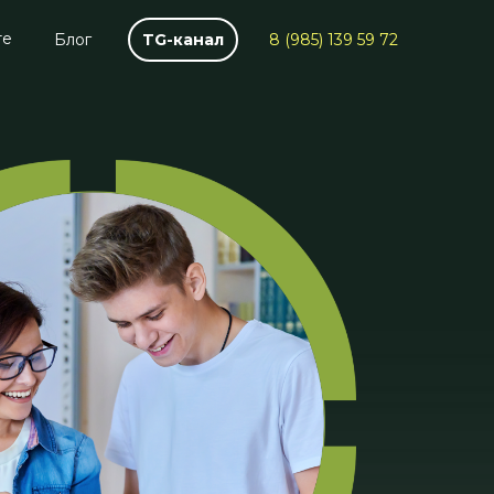
те
Блог
TG-канал
8 (985) 139 59 72